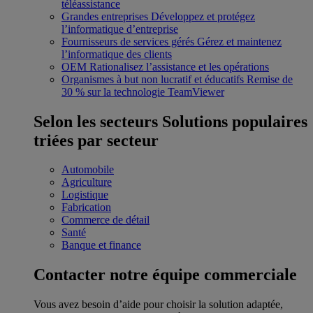
téléassistance
Grandes entreprises
Développez et protégez
l’informatique d’entreprise
Fournisseurs de services gérés
Gérez et maintenez
l’informatique des clients
OEM
Rationalisez l’assistance et les opérations
Organismes à but non lucratif et éducatifs
Remise de
30 % sur la technologie TeamViewer
Selon les secteurs
Solutions populaires
triées par secteur
Automobile
Agriculture
Logistique
Fabrication
Commerce de détail
Santé
Banque et finance
Contacter notre équipe commerciale
Vous avez besoin d’aide pour choisir la solution adaptée,