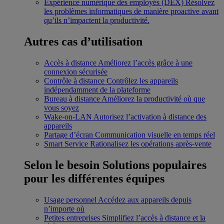
Expérience numérique des employés (DEX)
Résolvez
les problèmes informatiques de manière proactive avant
qu’ils n’impactent la productivité.
Autres cas d’utilisation
Accès à distance
Améliorez l’accès grâce à une
connexion sécurisée
Contrôle à distance
Contrôlez les appareils
indépendamment de la plateforme
Bureau à distance
Améliorez la productivité où que
vous soyez
Wake-on-LAN
Autorisez l’activation à distance des
appareils
Partage d’écran
Communication visuelle en temps réel
Smart Service
Rationalisez les opérations après-vente
Selon le besoin
Solutions populaires
pour les différentes équipes
Usage personnel
Accédez aux appareils depuis
n’importe où
Petites entreprises
Simplifiez l’accès à distance et la