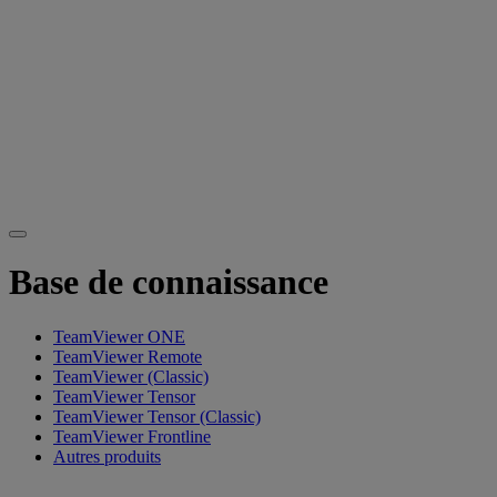
Base de connaissance
TeamViewer ONE
TeamViewer Remote
TeamViewer (Classic)
TeamViewer Tensor
TeamViewer Tensor (Classic)
TeamViewer Frontline
Autres produits