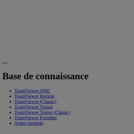
Base de connaissance
TeamViewer ONE
TeamViewer Remote
TeamViewer (Classic)
TeamViewer Tensor
TeamViewer Tensor (Classic)
TeamViewer Frontline
Autres produits