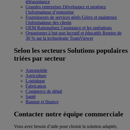
téléassistance
Grandes entreprises
Développez et protégez
l’informatique d’entreprise
Fournisseurs de services gérés
Gérez et maintenez
l’informatique des clients
OEM
Rationalisez l’assistance et les opérations
Organismes à but non lucratif et éducatifs
Remise de
30 % sur la technologie TeamViewer
Selon les secteurs
Solutions populaires
triées par secteur
Automobile
Agriculture
Logistique
Fabrication
Commerce de détail
Santé
Banque et finance
Contacter notre équipe commerciale
Vous avez besoin d’aide pour choisir la solution adaptée,