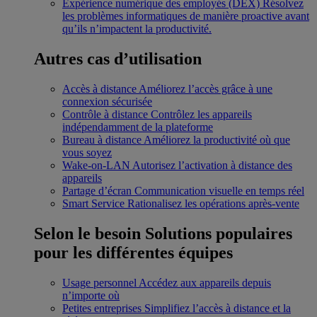
Expérience numérique des employés (DEX)
Résolvez
les problèmes informatiques de manière proactive avant
qu’ils n’impactent la productivité.
Autres cas d’utilisation
Accès à distance
Améliorez l’accès grâce à une
connexion sécurisée
Contrôle à distance
Contrôlez les appareils
indépendamment de la plateforme
Bureau à distance
Améliorez la productivité où que
vous soyez
Wake-on-LAN
Autorisez l’activation à distance des
appareils
Partage d’écran
Communication visuelle en temps réel
Smart Service
Rationalisez les opérations après-vente
Selon le besoin
Solutions populaires
pour les différentes équipes
Usage personnel
Accédez aux appareils depuis
n’importe où
Petites entreprises
Simplifiez l’accès à distance et la