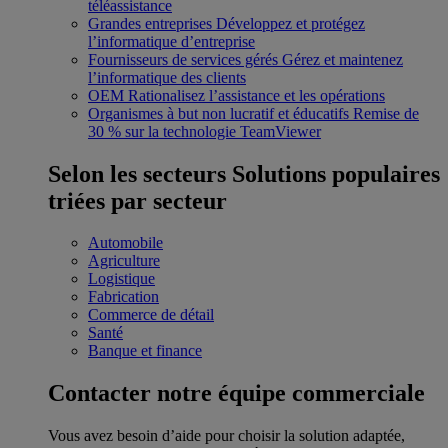
téléassistance
Grandes entreprises
Développez et protégez
l’informatique d’entreprise
Fournisseurs de services gérés
Gérez et maintenez
l’informatique des clients
OEM
Rationalisez l’assistance et les opérations
Organismes à but non lucratif et éducatifs
Remise de
30 % sur la technologie TeamViewer
Selon les secteurs
Solutions populaires
triées par secteur
Automobile
Agriculture
Logistique
Fabrication
Commerce de détail
Santé
Banque et finance
Contacter notre équipe commerciale
Vous avez besoin d’aide pour choisir la solution adaptée,