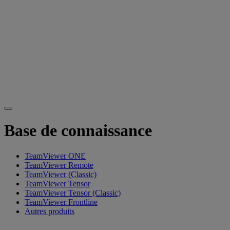
Base de connaissance
TeamViewer ONE
TeamViewer Remote
TeamViewer (Classic)
TeamViewer Tensor
TeamViewer Tensor (Classic)
TeamViewer Frontline
Autres produits