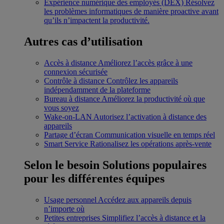
Expérience numérique des employés (DEX)
Résolvez
les problèmes informatiques de manière proactive avant
qu’ils n’impactent la productivité.
Autres cas d’utilisation
Accès à distance
Améliorez l’accès grâce à une
connexion sécurisée
Contrôle à distance
Contrôlez les appareils
indépendamment de la plateforme
Bureau à distance
Améliorez la productivité où que
vous soyez
Wake-on-LAN
Autorisez l’activation à distance des
appareils
Partage d’écran
Communication visuelle en temps réel
Smart Service
Rationalisez les opérations après-vente
Selon le besoin
Solutions populaires
pour les différentes équipes
Usage personnel
Accédez aux appareils depuis
n’importe où
Petites entreprises
Simplifiez l’accès à distance et la