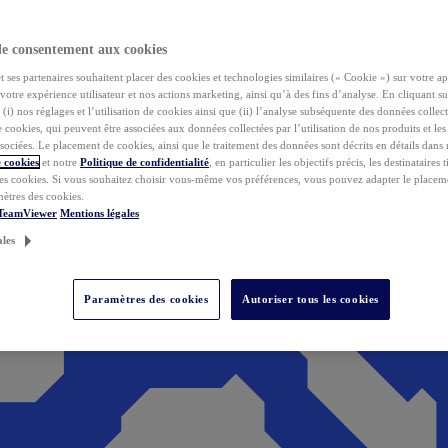
de consentement aux cookies
ses partenaires souhaitent placer des cookies et technologies similaires (« Cookie ») sur votre ap
votre expérience utilisateur et nos actions marketing, ainsi qu’à des fins d’analyse. En cliquant s
(i) nos réglages et l’utilisation de cookies ainsi que (ii) l’analyse subséquente des données collect
de cookies, qui peuvent être associées aux données collectées par l’utilisation de nos produits et le
sociées. Le placement de cookies, ainsi que le traitement des données sont décrits en détails dans
 cookies
et notre
Politique de confidentialité
, en particulier les objectifs précis, les destinataires t
es cookies. Si vous souhaitez choisir vous-même vos préférences, vous pouvez adapter le placem
mètres des cookies.
 TeamViewer
Mentions légales
ales
Paramètres des cookies
Autoriser tous les cookies