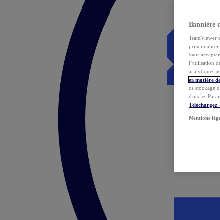
Bannière 
TeamViewer et 
personnaliser 
vous acceptez 
l’utilisation 
analytiques as
en matière de
de stockage d
dans les Para
Téléchargez
Mentions lég