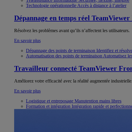
Téléassistance informatique
Sécurisée, flexible, intégrée
Technologie opérationnelle
Accès à distance à l’atelier
Dépannage en temps réel
TeamViewer
Résolvez les problèmes avant qu’ils n’affectent les utilisateurs.
En savoir plus
Dépannage des points de terminaison
Identifiez et résol
Automatisation des points de terminaison
Automatisez les
Travailleur connecté
TeamViewer Fron
Améliorez votre efficacité avec la réalité augmentée industrielle
En savoir plus
Logistique et entreposage
Manutention mains libres
Formation et intégration
Intégration rapide et perfection