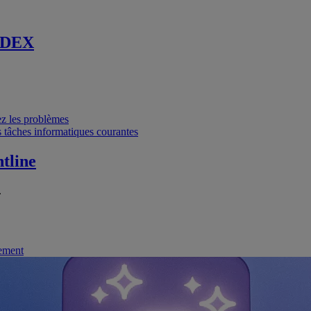
 DEX
vez les problèmes
 tâches informatiques courantes
tline
.
nement