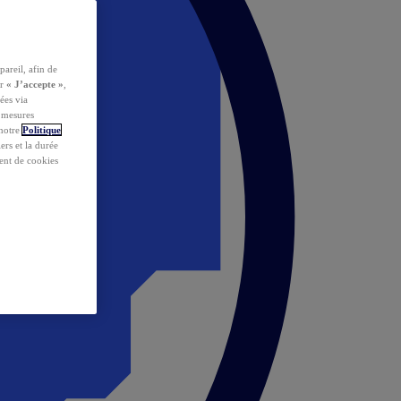
pareil, afin de
ur
« J’accepte »
,
ées via
s mesures
 notre
Politique
iers et la durée
ent de cookies