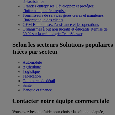
téléassistance
Grandes entreprises
Développez et protégez
l’informatique d’entreprise
Fournisseurs de services gérés
Gérez et maintenez
l’informatique des clients
OEM
Rationalisez l’assistance et les opérations
Organismes à but non lucratif et éducatifs
Remise de
30 % sur la technologie TeamViewer
Selon les secteurs
Solutions populaires
triées par secteur
Automobile
Agriculture
Logistique
Fabrication
Commerce de détail
Santé
Banque et finance
Contacter notre équipe commerciale
Vous avez besoin d’aide pour choisir la solution adaptée,