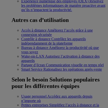
Expérience numérique des employés (DEX)
Résolvez
les problèmes informatiques de manière proactive avant
qu’ils n’impactent la productivité.
Autres cas d’utilisation
Accès à distance
Améliorez l’accès grâce à une
connexion sécurisée
Contrôle à distance
Contrôlez les appareils
indépendamment de la plateforme
Bureau à distance
Améliorez la productivité où que
vous soyez
Wake-on-LAN
Autorisez l’activation à distance des
appareils
Partage d’écran
Communication visuelle en temps réel
Smart Service
Rationalisez les opérations après-vente
Selon le besoin
Solutions populaires
pour les différentes équipes
Usage personnel
Accédez aux appareils depuis
n’importe où
Petites entreprises
Simplifiez l’accès à distance et la