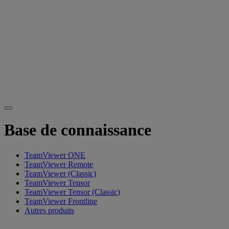
Base de connaissance
TeamViewer ONE
TeamViewer Remote
TeamViewer (Classic)
TeamViewer Tensor
TeamViewer Tensor (Classic)
TeamViewer Frontline
Autres produits