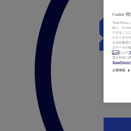
Cookie
TeamVi
めに、Coo
クすることによ
たデータのそ
る当社製品の
びデータの処
シー
および
置を自由に
TeamVie
企業情報