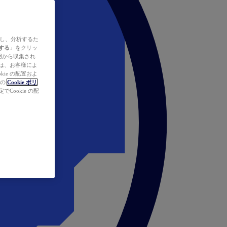
ズし、分析するた
する」
をクリッ
の使用から収集され
タは、お客様によ
ie の配置およ
社の
Cookie ポリ
Cookie の配