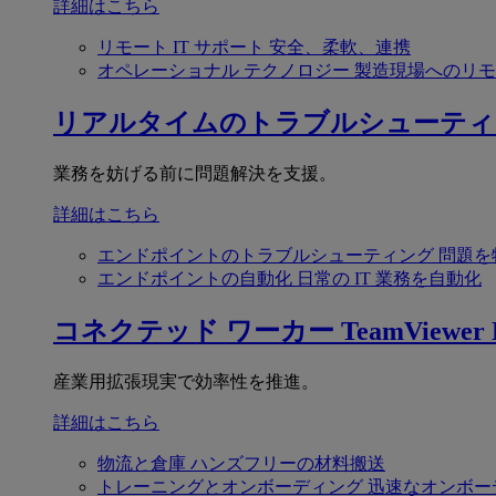
詳細はこちら
リモート IT サポート
安全、柔軟、連携
オペレーショナル テクノロジー
製造現場へのリモ
リアルタイムのトラブルシューティ
業務を妨げる前に問題解決を支援。
詳細はこちら
エンドポイントのトラブルシューティング
問題を
エンドポイントの自動化
日常の IT 業務を自動化
コネクテッド ワーカー
TeamViewer F
産業用拡張現実で効率性を推進。
詳細はこちら
物流と倉庫
ハンズフリーの材料搬送
トレーニングとオンボーディング
迅速なオンボー