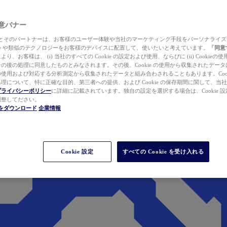
 同意バナー
ewer とそのパートナーは、お客様のユーザー体験や当社のマーケティング手段をパーソナライ
kie や類似のテクノロジーをお客様のデバイスに配置して、使いたいと考えています。
「同意
り、お客様は、 (i) 当社のすべての Cookie の設定および使用、ならびに (ii) Cookie
の後の処理に同意したものとみなされます。その後、Cookie の使用から収集されたデー
使用および対応する分析測定から収集されたデータと組み合わされることもあります。Cook
理について、特に正確な目的、第三者への提供、および Cookie の保存期間に関して、当
プライバシーポリシー
に詳細に記載されています。独自の設定を選択する場合は、Cookie 設定で
調整してださい。
werをダウンロード
企業情報
Cookie 設定
すべての Cookie を受け入れる