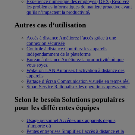
Expérience numérique des employés (DEX)
Résolvez
les problèmes informatiques de manière proactive avant
qu’ils n’impactent la productivité.
Autres cas d’utilisation
Accès à distance
Améliorez l’accès grâce à une
connexion sécurisée
Contrôle à distance
Contrôlez les appareils
indépendamment de la plateforme
Bureau à distance
Améliorez la productivité où que
vous soyez
Wake-on-LAN
Autorisez l’activation à distance des
appareils
Partage d’écran
Communication visuelle en temps réel
Smart Service
Rationalisez les opérations après-vente
Selon le besoin
Solutions populaires
pour les différentes équipes
Usage personnel
Accédez aux appareils depuis
n’importe où
Petites entreprises
Simplifiez l’accès à distance et la