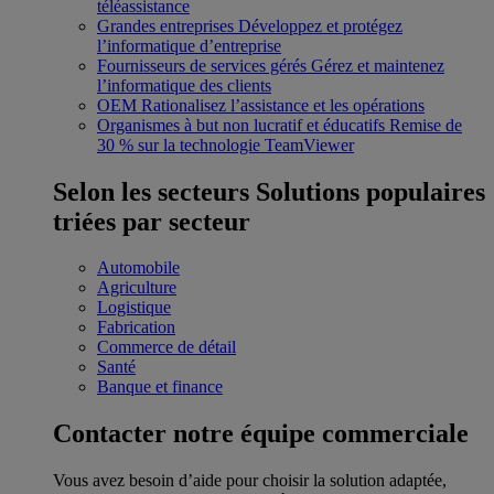
téléassistance
Grandes entreprises
Développez et protégez
l’informatique d’entreprise
Fournisseurs de services gérés
Gérez et maintenez
l’informatique des clients
OEM
Rationalisez l’assistance et les opérations
Organismes à but non lucratif et éducatifs
Remise de
30 % sur la technologie TeamViewer
Selon les secteurs
Solutions populaires
triées par secteur
Automobile
Agriculture
Logistique
Fabrication
Commerce de détail
Santé
Banque et finance
Contacter notre équipe commerciale
Vous avez besoin d’aide pour choisir la solution adaptée,