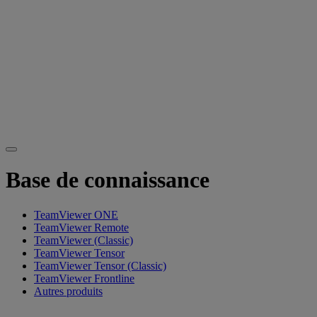
Base de connaissance
TeamViewer ONE
TeamViewer Remote
TeamViewer (Classic)
TeamViewer Tensor
TeamViewer Tensor (Classic)
TeamViewer Frontline
Autres produits