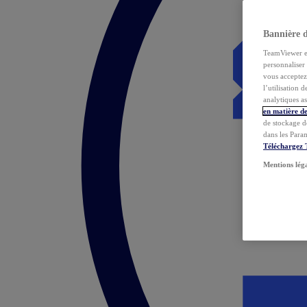
Bannière 
TeamViewer et 
personnaliser 
vous acceptez 
l’utilisation 
analytiques as
en matière de
de stockage d
dans les Para
Téléchargez
Mentions lég