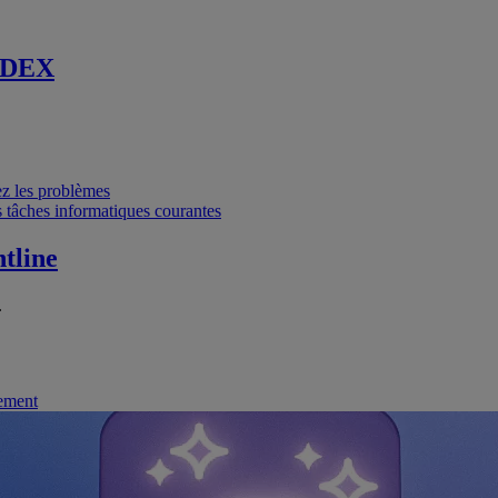
 DEX
vez les problèmes
 tâches informatiques courantes
tline
.
nement