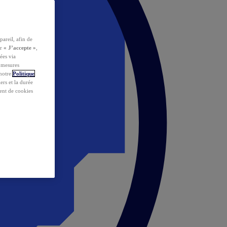
pareil, afin de
ur
« J’accepte »
,
ées via
s mesures
 notre
Politique
iers et la durée
ent de cookies