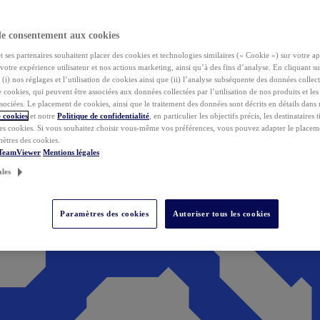
de consentement aux cookies
ses partenaires souhaitent placer des cookies et technologies similaires (« Cookie ») sur votre ap
votre expérience utilisateur et nos actions marketing, ainsi qu’à des fins d’analyse. En cliquant s
(i) nos réglages et l’utilisation de cookies ainsi que (ii) l’analyse subséquente des données collect
de cookies, qui peuvent être associées aux données collectées par l’utilisation de nos produits et le
sociées. Le placement de cookies, ainsi que le traitement des données sont décrits en détails dans
 cookies
et notre
Politique de confidentialité
, en particulier les objectifs précis, les destinataires t
es cookies. Si vous souhaitez choisir vous-même vos préférences, vous pouvez adapter le placem
mètres des cookies.
 TeamViewer
Mentions légales
ales
Paramètres des cookies
Autoriser tous les cookies