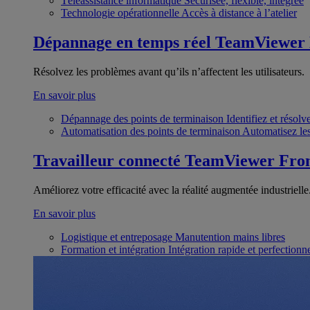
Téléassistance informatique
Sécurisée, flexible, intégrée
Technologie opérationnelle
Accès à distance à l’atelier
Dépannage en temps réel
TeamViewer
Résolvez les problèmes avant qu’ils n’affectent les utilisateurs.
En savoir plus
Dépannage des points de terminaison
Identifiez et résol
Automatisation des points de terminaison
Automatisez les
Travailleur connecté
TeamViewer Fron
Améliorez votre efficacité avec la réalité augmentée industrielle
En savoir plus
Logistique et entreposage
Manutention mains libres
Formation et intégration
Intégration rapide et perfection