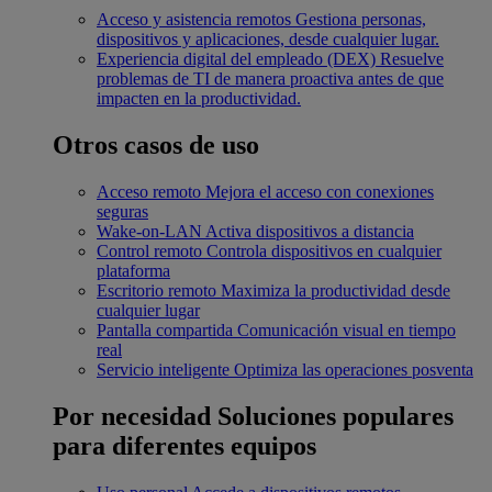
Acceso y asistencia remotos
Gestiona personas,
dispositivos y aplicaciones, desde cualquier lugar.
Experiencia digital del empleado (DEX)
Resuelve
problemas de TI de manera proactiva antes de que
impacten en la productividad.
Otros casos de uso
Acceso remoto
Mejora el acceso con conexiones
seguras
Wake-on-LAN
Activa dispositivos a distancia
Control remoto
Controla dispositivos en cualquier
plataforma
Escritorio remoto
Maximiza la productividad desde
cualquier lugar
Pantalla compartida
Comunicación visual en tiempo
real
Servicio inteligente
Optimiza las operaciones posventa
Por necesidad
Soluciones populares
para diferentes equipos