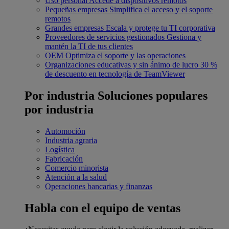
Uso personal
Accede a dispositivos remotos
Pequeñas empresas
Simplifica el acceso y el soporte
remotos
Grandes empresas
Escala y protege tu TI corporativa
Proveedores de servicios gestionados
Gestiona y
mantén la TI de tus clientes
OEM
Optimiza el soporte y las operaciones
Organizaciones educativas y sin ánimo de lucro
30 %
de descuento en tecnología de TeamViewer
Por industria
Soluciones populares
por industria
Automoción
Industria agraria
Logística
Fabricación
Comercio minorista
Atención a la salud
Operaciones bancarias y finanzas
Habla con el equipo de ventas