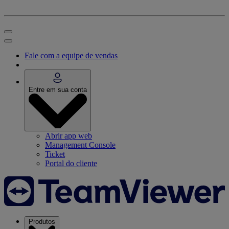
Fale com a equipe de vendas
Entre em sua conta
Abrir app web
Management Console
Ticket
Portal do cliente
Produtos