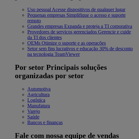
Uso pessoal
Acesse dispositivos de qualquer lugar
Pequenas empresas
Simplifique o acesso e suporte
remoto
Grandes empresas
Expanda e proteja a TI corporativa
Provedores de serviços gerenciados
Gerencie e cuide
da TI dos clientes
OEMs
Otimize o suporte e as operações
Setor sem fins lucrativos e educação
30% de desconto
na tecnologia TeamViewer
Por setor
Principais soluções
organizadas por setor
Automotiva
Agricultura
Logística
Manufatura
Varejo
Saúde
Bancos e finanças
Fale com nossa equipe de vendas