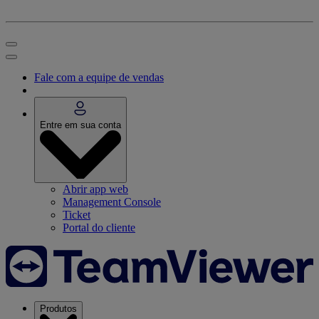
Fale com a equipe de vendas
Entre em sua conta
Abrir app web
Management Console
Ticket
Portal do cliente
Produtos