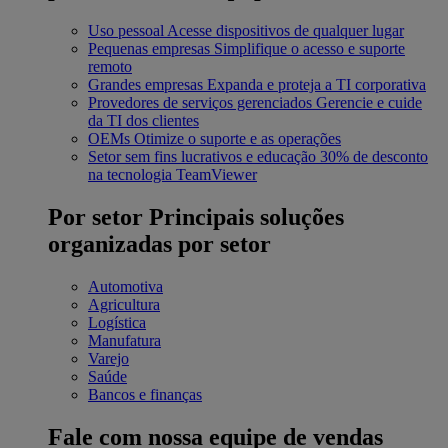
Uso pessoal
Acesse dispositivos de qualquer lugar
Pequenas empresas
Simplifique o acesso e suporte
remoto
Grandes empresas
Expanda e proteja a TI corporativa
Provedores de serviços gerenciados
Gerencie e cuide
da TI dos clientes
OEMs
Otimize o suporte e as operações
Setor sem fins lucrativos e educação
30% de desconto
na tecnologia TeamViewer
Por setor
Principais soluções
organizadas por setor
Automotiva
Agricultura
Logística
Manufatura
Varejo
Saúde
Bancos e finanças
Fale com nossa equipe de vendas