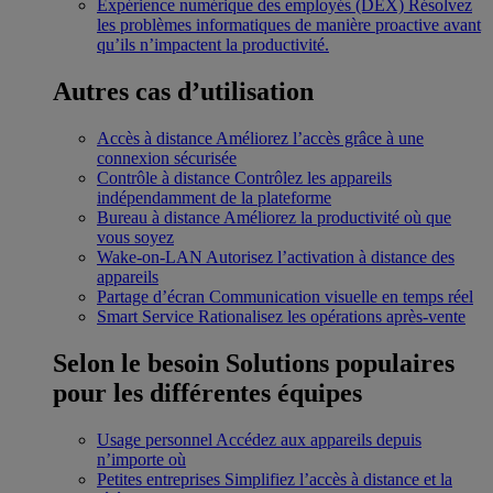
Expérience numérique des employés (DEX)
Résolvez
les problèmes informatiques de manière proactive avant
qu’ils n’impactent la productivité.
Autres cas d’utilisation
Accès à distance
Améliorez l’accès grâce à une
connexion sécurisée
Contrôle à distance
Contrôlez les appareils
indépendamment de la plateforme
Bureau à distance
Améliorez la productivité où que
vous soyez
Wake-on-LAN
Autorisez l’activation à distance des
appareils
Partage d’écran
Communication visuelle en temps réel
Smart Service
Rationalisez les opérations après-vente
Selon le besoin
Solutions populaires
pour les différentes équipes
Usage personnel
Accédez aux appareils depuis
n’importe où
Petites entreprises
Simplifiez l’accès à distance et la