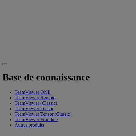
Base de connaissance
TeamViewer ONE
TeamViewer Remote
TeamViewer (Classic)
TeamViewer Tensor
TeamViewer Tensor (Classic)
TeamViewer Frontline
Autres produits