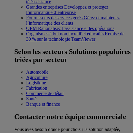
téléassistance
Grandes entreprises
Développez et protégez
l’informatique d’entreprise
Fournisseurs de services gérés
Gérez et maintenez
l’informatique des clients
OEM
Rationalisez l’assistance et les opérations
Organismes à but non lucratif et éducatifs
Remise de
30 % sur la technologie TeamViewer
Selon les secteurs
Solutions populaires
triées par secteur
Automobile
Agriculture
Logistique
Fabrication
Commerce de détail
Santé
Banque et finance
Contacter notre équipe commerciale
Vous avez besoin d’aide pour choisir la solution adaptée,