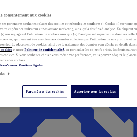
de consentement aux cookies
ses partenaires souhaitent placer des cookies et technologies similaires (« Cookie ») sur votre ap
votre expérience utilisateur et nos actions marketing, ainsi qu’à des fins d’analyse. En cliquant s
(i) nos réglages et l’utilisation de cookies ainsi que (ii) l’analyse subséquente des données collect
de cookies, qui peuvent être associées aux données collectées par l’utilisation de nos produits et le
sociées. Le placement de cookies, ainsi que le traitement des données sont décrits en détails dans
 cookies
et notre
Politique de confidentialité
, en particulier les objectifs précis, les destinataires t
es cookies. Si vous souhaitez choisir vous-même vos préférences, vous pouvez adapter le placem
mètres des cookies.
 TeamViewer
Mentions légales
ales
Paramètres des cookies
Autoriser tous les cookies