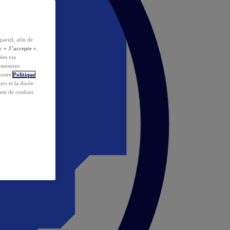
pareil, afin de
ur
« J’accepte »
,
ées via
s mesures
 notre
Politique
iers et la durée
ent de cookies