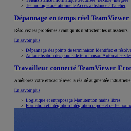
Téléassistance informatique
Sécurisée, flexible, intégrée
Technologie opérationnelle
Accès à distance à l’atelier
Dépannage en temps réel
TeamViewer
Résolvez les problèmes avant qu’ils n’affectent les utilisateurs.
En savoir plus
Dépannage des points de terminaison
Identifiez et résol
Automatisation des points de terminaison
Automatisez les
Travailleur connecté
TeamViewer Fron
Améliorez votre efficacité avec la réalité augmentée industrielle
En savoir plus
Logistique et entreposage
Manutention mains libres
Formation et intégration
Intégration rapide et perfection