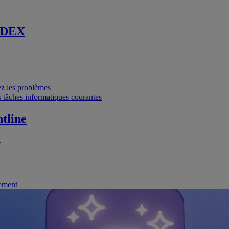
 DEX
vez les problèmes
 tâches informatiques courantes
tline
.
nement