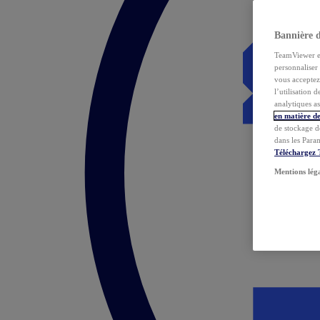
Bannière 
TeamViewer et 
personnaliser 
vous acceptez 
l’utilisation 
analytiques as
en matière de
de stockage d
dans les Para
Téléchargez
Mentions lég