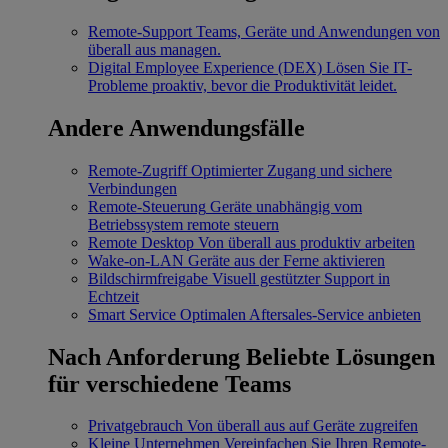
Remote-Support
Teams, Geräte und Anwendungen von
überall aus managen.
Digital Employee Experience (DEX)
Lösen Sie IT-
Probleme proaktiv, bevor die Produktivität leidet.
Andere Anwendungsfälle
Remote-Zugriff
Optimierter Zugang und sichere
Verbindungen
Remote-Steuerung
Geräte unabhängig vom
Betriebssystem remote steuern
Remote Desktop
Von überall aus produktiv arbeiten
Wake-on-LAN
Geräte aus der Ferne aktivieren
Bildschirmfreigabe
Visuell gestützter Support in
Echtzeit
Smart Service
Optimalen Aftersales-Service anbieten
Nach Anforderung
Beliebte Lösungen
für verschiedene Teams
Privatgebrauch
Von überall aus auf Geräte zugreifen
Kleine Unternehmen
Vereinfachen Sie Ihren Remote-