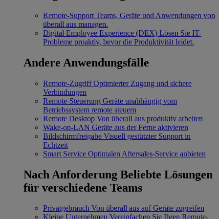
Remote-Support
Teams, Geräte und Anwendungen von
überall aus managen.
Digital Employee Experience (DEX)
Lösen Sie IT-
Probleme proaktiv, bevor die Produktivität leidet.
Andere Anwendungsfälle
Remote-Zugriff
Optimierter Zugang und sichere
Verbindungen
Remote-Steuerung
Geräte unabhängig vom
Betriebssystem remote steuern
Remote Desktop
Von überall aus produktiv arbeiten
Wake-on-LAN
Geräte aus der Ferne aktivieren
Bildschirmfreigabe
Visuell gestützter Support in
Echtzeit
Smart Service
Optimalen Aftersales-Service anbieten
Nach Anforderung
Beliebte Lösungen
für verschiedene Teams
Privatgebrauch
Von überall aus auf Geräte zugreifen
Kleine Unternehmen
Vereinfachen Sie Ihren Remote-