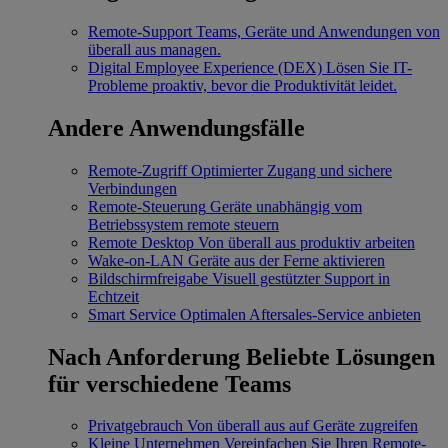
Remote-Support
Teams, Geräte und Anwendungen von
überall aus managen.
Digital Employee Experience (DEX)
Lösen Sie IT-
Probleme proaktiv, bevor die Produktivität leidet.
Andere Anwendungsfälle
Remote-Zugriff
Optimierter Zugang und sichere
Verbindungen
Remote-Steuerung
Geräte unabhängig vom
Betriebssystem remote steuern
Remote Desktop
Von überall aus produktiv arbeiten
Wake-on-LAN
Geräte aus der Ferne aktivieren
Bildschirmfreigabe
Visuell gestützter Support in
Echtzeit
Smart Service
Optimalen Aftersales-Service anbieten
Nach Anforderung
Beliebte Lösungen
für verschiedene Teams
Privatgebrauch
Von überall aus auf Geräte zugreifen
Kleine Unternehmen
Vereinfachen Sie Ihren Remote-