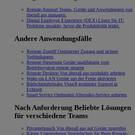
Remote-Support
Teams, Geräte und Anwendungen von
überall aus managen.
Digital Employee Experience (DEX)
Lösen Sie IT-
Probleme proaktiv, bevor die Produktivität leidet.
Andere Anwendungsfälle
Remote-Zugriff
Optimierter Zugang und sichere
Verbindungen
Remote-Steuerung
Geräte unabhängig vom
Betriebssystem remote steuern
Remote Desktop
Von überall aus produktiv arbeiten
Wake-on-LAN
Geräte aus der Ferne aktivieren
Bildschirmfreigabe
Visuell gestützter Support in
Echtzeit
Smart Service
Optimalen Aftersales-Service anbieten
Nach Anforderung
Beliebte Lösungen
für verschiedene Teams
Privatgebrauch
Von überall aus auf Geräte zugreifen
Kleine Unternehmen
Vereinfachen Sie Ihren Remote-