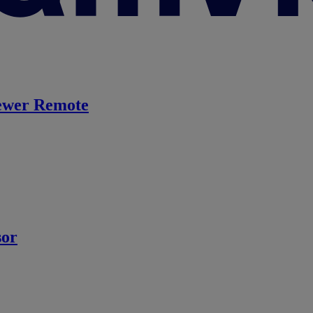
ewer Remote
sor