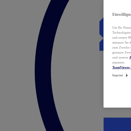
Einwillig
Um Ihr Nutzer
Technologie
und unsere Ma
stimmen Sie 
zum Zwecke de
genauen Zwec
und unserer
A
anpassen.
TeamViewer 
Imprint