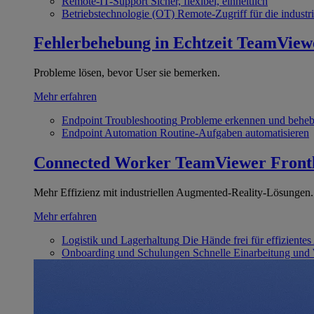
Remote-IT-Support
Sicher, flexibel, einheitlich
Betriebstechnologie (OT)
Remote-Zugriff für die industri
Fehlerbehebung in Echtzeit
TeamView
Probleme lösen, bevor User sie bemerken.
Mehr erfahren
Endpoint Troubleshooting
Probleme erkennen und behe
Endpoint Automation
Routine-Aufgaben automatisieren
Connected Worker
TeamViewer Front
Mehr Effizienz mit industriellen Augmented-Reality-Lösungen.
Mehr erfahren
Logistik und Lagerhaltung
Die Hände frei für effizientes
Onboarding und Schulungen
Schnelle Einarbeitung und