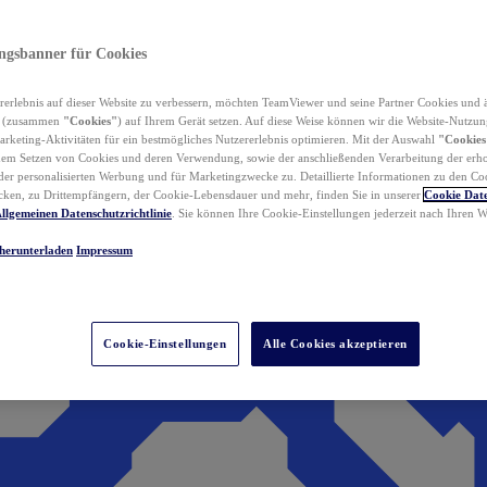
ungsbanner für Cookies
erlebnis auf dieser Website zu verbessern, möchten TeamViewer und seine Partner Cookies und 
n (zusammen
"Cookies"
) auf Ihrem Gerät setzen. Auf diese Weise können wir die Website-Nutzun
rketing-Aktivitäten für ein bestmögliches Nutzererlebnis optimieren. Mit der Auswahl
"Cookies
dem Setzen von Cookies und deren Verwendung, sowie der anschließenden Verarbeitung der erh
r personalisierten Werbung und für Marketingzwecke zu. Detaillierte Informationen zu den Co
ken, zu Drittempfängern, der Cookie-Lebensdauer und mehr, finden Sie in unserer
Cookie Date
llgemeinen Datenschutzrichtlinie
. Sie können Ihre Cookie-Einstellungen jederzeit nach Ihren
herunterladen
Impressum
Cookie-Einstellungen
Alle Cookies akzeptieren