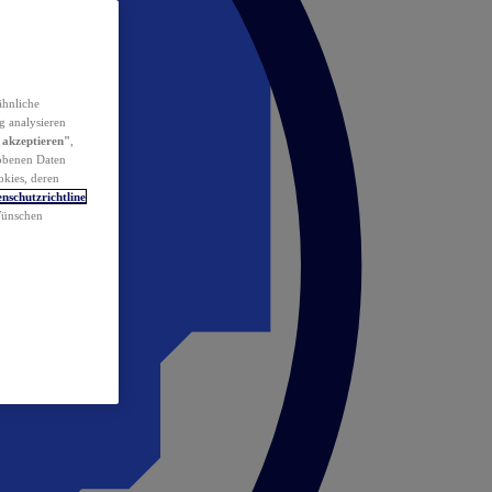
ähnliche
g analysieren
 akzeptieren"
,
obenen Daten
okies, deren
nschutzrichtline
 Wünschen