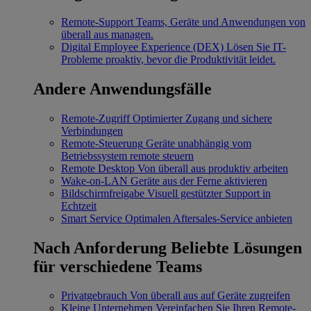
Remote-Support
Teams, Geräte und Anwendungen von
überall aus managen.
Digital Employee Experience (DEX)
Lösen Sie IT-
Probleme proaktiv, bevor die Produktivität leidet.
Andere Anwendungsfälle
Remote-Zugriff
Optimierter Zugang und sichere
Verbindungen
Remote-Steuerung
Geräte unabhängig vom
Betriebssystem remote steuern
Remote Desktop
Von überall aus produktiv arbeiten
Wake-on-LAN
Geräte aus der Ferne aktivieren
Bildschirmfreigabe
Visuell gestützter Support in
Echtzeit
Smart Service
Optimalen Aftersales-Service anbieten
Nach Anforderung
Beliebte Lösungen
für verschiedene Teams
Privatgebrauch
Von überall aus auf Geräte zugreifen
Kleine Unternehmen
Vereinfachen Sie Ihren Remote-