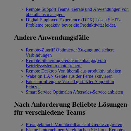
Remote-Support
Teams, Geräte und Anwendungen von
überall aus managen.
Digital Employee Experience (DEX)
Lösen Sie IT-
Probleme proaktiv, bevor die Produktivität leidet.
Andere Anwendungsfälle
Remote-Zugriff
Optimierter Zugang und sichere
Verbindungen
Remote-Steuerung
Geräte unabhängig vom
Betriebssystem remote steuern
Remote Desktop
Von überall aus produktiv arbeiten
Wake-on-LAN
Geräte aus der Ferne aktivieren
Bildschirmfreigabe
Visuell gestützter Support in
Echtzeit
Smart Service
Optimalen Aftersales-Service anbieten
Nach Anforderung
Beliebte Lösungen
für verschiedene Teams
Privatgebrauch
Von überall aus auf Geräte zugreifen
Kleine Unternehmen
Vereinfachen Sie Ihren Remote-