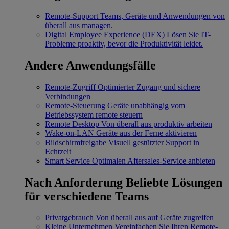
Remote-Support
Teams, Geräte und Anwendungen von
überall aus managen.
Digital Employee Experience (DEX)
Lösen Sie IT-
Probleme proaktiv, bevor die Produktivität leidet.
Andere Anwendungsfälle
Remote-Zugriff
Optimierter Zugang und sichere
Verbindungen
Remote-Steuerung
Geräte unabhängig vom
Betriebssystem remote steuern
Remote Desktop
Von überall aus produktiv arbeiten
Wake-on-LAN
Geräte aus der Ferne aktivieren
Bildschirmfreigabe
Visuell gestützter Support in
Echtzeit
Smart Service
Optimalen Aftersales-Service anbieten
Nach Anforderung
Beliebte Lösungen
für verschiedene Teams
Privatgebrauch
Von überall aus auf Geräte zugreifen
Kleine Unternehmen
Vereinfachen Sie Ihren Remote-