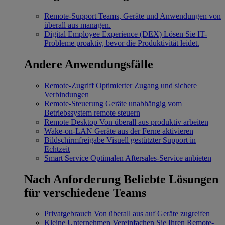
Remote-Support
Teams, Geräte und Anwendungen von
überall aus managen.
Digital Employee Experience (DEX)
Lösen Sie IT-
Probleme proaktiv, bevor die Produktivität leidet.
Andere Anwendungsfälle
Remote-Zugriff
Optimierter Zugang und sichere
Verbindungen
Remote-Steuerung
Geräte unabhängig vom
Betriebssystem remote steuern
Remote Desktop
Von überall aus produktiv arbeiten
Wake-on-LAN
Geräte aus der Ferne aktivieren
Bildschirmfreigabe
Visuell gestützter Support in
Echtzeit
Smart Service
Optimalen Aftersales-Service anbieten
Nach Anforderung
Beliebte Lösungen
für verschiedene Teams
Privatgebrauch
Von überall aus auf Geräte zugreifen
Kleine Unternehmen
Vereinfachen Sie Ihren Remote-