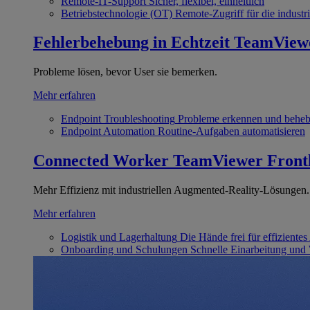
Remote-IT-Support
Sicher, flexibel, einheitlich
Betriebstechnologie (OT)
Remote-Zugriff für die industri
Fehlerbehebung in Echtzeit
TeamView
Probleme lösen, bevor User sie bemerken.
Mehr erfahren
Endpoint Troubleshooting
Probleme erkennen und behe
Endpoint Automation
Routine-Aufgaben automatisieren
Connected Worker
TeamViewer Front
Mehr Effizienz mit industriellen Augmented-Reality-Lösungen.
Mehr erfahren
Logistik und Lagerhaltung
Die Hände frei für effizientes
Onboarding und Schulungen
Schnelle Einarbeitung und