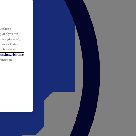
ähnliche
g analysieren
 akzeptieren"
,
obenen Daten
okies, deren
nschutzrichtline
 Wünschen