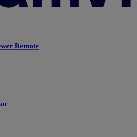
ewer Remote
sor