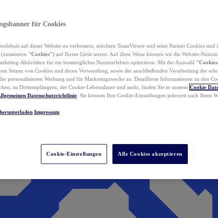
ungsbanner für Cookies
erlebnis auf dieser Website zu verbessern, möchten TeamViewer und seine Partner Cookies und 
n (zusammen
"Cookies"
) auf Ihrem Gerät setzen. Auf diese Weise können wir die Website-Nutzun
rketing-Aktivitäten für ein bestmögliches Nutzererlebnis optimieren. Mit der Auswahl
"Cookies
dem Setzen von Cookies und deren Verwendung, sowie der anschließenden Verarbeitung der erh
r personalisierten Werbung und für Marketingzwecke zu. Detaillierte Informationen zu den Co
ken, zu Drittempfängern, der Cookie-Lebensdauer und mehr, finden Sie in unserer
Cookie Date
llgemeinen Datenschutzrichtlinie
. Sie können Ihre Cookie-Einstellungen jederzeit nach Ihren
herunterladen
Impressum
Cookie-Einstellungen
Alle Cookies akzeptieren