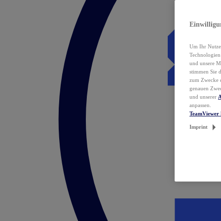
Einwillig
Um Ihr Nutzer
Technologie
und unsere Ma
stimmen Sie 
zum Zwecke de
genauen Zwec
und unserer
A
anpassen.
TeamViewer 
Imprint