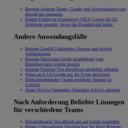
Remote-Support
Teams, Geräte und Anwendungen von
überall aus managen.
Digital Employee Experience (DEX)
Lösen Sie IT-
Probleme proaktiv, bevor die Produktivität leidet.
Andere Anwendungsfälle
Remote-Zugriff
Optimierter Zugang und sichere
Verbindungen
Remote-Steuerung
Geräte unabhängig vom
Betriebssystem remote steuern
Remote Desktop
Von überall aus produktiv arbeiten
Wake-on-LAN
Geräte aus der Ferne aktivieren
Bildschirmfreigabe
Visuell gestützter Support in
Echtzeit
Smart Service
Optimalen Aftersales-Service anbieten
Nach Anforderung
Beliebte Lösungen
für verschiedene Teams
Privatgebrauch
Von überall aus auf Geräte zugreifen
Kleine Unternehmen
Vereinfachen Sie Ihren Remote-