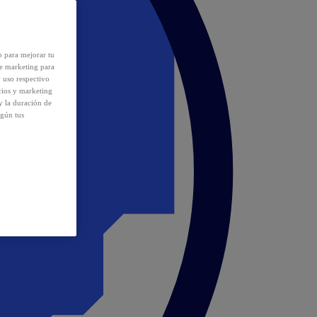
o para mejorar tu
de marketing para
y uso respectivo
cios y marketing
y la duración de
egún tus