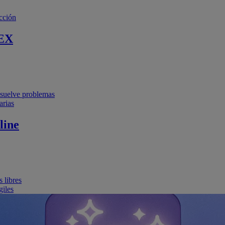
cción
EX
resuelve problemas
arias
line
 libres
giles