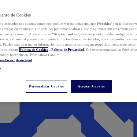
iento de Cookies
y asociados nos gustaría contar con cookies y tecnologías similares
(“cookies”)
en tu dispositiv
e navegación en nuestro sitio web. Así podremos analizar el uso y optimizar nuestras estrategias 
eriencia de usuario. Al hacer clic en
“Aceptar cookies”
, estás aceptando nuestra configuración 
cookies, así como el procesamiento posterior de los datos coleccionados, con el propósito de anun
s. Puedes encontrar mayor información sobre nuestras cookies, sus propósitos, terceras personas 
to en nuestra
Política de Cookies
y
Política de Privacidad
. Si deseas personalizar las Cookies s
puedes hacer clic en ¨Personalizar Cookies¨.
eamViewer
Aviso legal
Personalizar Cookies
Aceptar Cookies