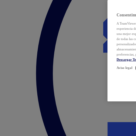
Consentim
A TeamViewer 
experiencia d
una mejor exp
de todas las 
personalizado
almacenamien
preferencias, 
Descargar T
Aviso legal