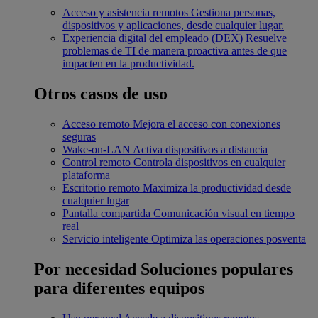
Acceso y asistencia remotos
Gestiona personas,
dispositivos y aplicaciones, desde cualquier lugar.
Experiencia digital del empleado (DEX)
Resuelve
problemas de TI de manera proactiva antes de que
impacten en la productividad.
Otros casos de uso
Acceso remoto
Mejora el acceso con conexiones
seguras
Wake-on-LAN
Activa dispositivos a distancia
Control remoto
Controla dispositivos en cualquier
plataforma
Escritorio remoto
Maximiza la productividad desde
cualquier lugar
Pantalla compartida
Comunicación visual en tiempo
real
Servicio inteligente
Optimiza las operaciones posventa
Por necesidad
Soluciones populares
para diferentes equipos