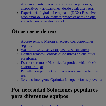
Acceso y asistencia remotos
Gestiona personas,
dispositivos y aplicaciones, desde cualquier lugar.
Experiencia digital del empleado (DEX)
Resuelve
problemas de TI de manera proactiva antes de que
impacten en la productividad.
Otros casos de uso
Acceso remoto
Mejora el acceso con conexiones
seguras
Wake-on-LAN
Activa dispositivos a distancia
Control remoto
Controla dispositivos en cualquier
plataforma
Escritorio remoto
Maximiza la productividad desde
cualquier lugar
Pantalla compartida
Comunicación visual en tiempo
real
Servicio inteligente
Optimiza las operaciones posventa
Por necesidad
Soluciones populares
para diferentes equipos