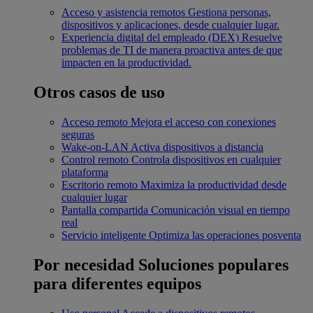
Acceso y asistencia remotos
Gestiona personas,
dispositivos y aplicaciones, desde cualquier lugar.
Experiencia digital del empleado (DEX)
Resuelve
problemas de TI de manera proactiva antes de que
impacten en la productividad.
Otros casos de uso
Acceso remoto
Mejora el acceso con conexiones
seguras
Wake-on-LAN
Activa dispositivos a distancia
Control remoto
Controla dispositivos en cualquier
plataforma
Escritorio remoto
Maximiza la productividad desde
cualquier lugar
Pantalla compartida
Comunicación visual en tiempo
real
Servicio inteligente
Optimiza las operaciones posventa
Por necesidad
Soluciones populares
para diferentes equipos