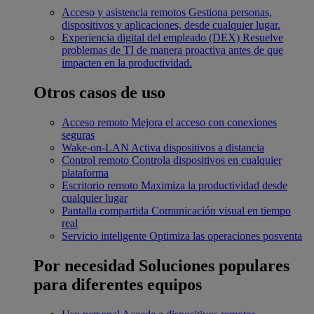
Acceso y asistencia remotos
Gestiona personas,
dispositivos y aplicaciones, desde cualquier lugar.
Experiencia digital del empleado (DEX)
Resuelve
problemas de TI de manera proactiva antes de que
impacten en la productividad.
Otros casos de uso
Acceso remoto
Mejora el acceso con conexiones
seguras
Wake-on-LAN
Activa dispositivos a distancia
Control remoto
Controla dispositivos en cualquier
plataforma
Escritorio remoto
Maximiza la productividad desde
cualquier lugar
Pantalla compartida
Comunicación visual en tiempo
real
Servicio inteligente
Optimiza las operaciones posventa
Por necesidad
Soluciones populares
para diferentes equipos