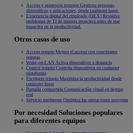
Acceso y asistencia remotos
Gestiona personas,
dispositivos y aplicaciones, desde cualquier lugar.
Experiencia digital del empleado (DEX)
Resuelve
problemas de TI de manera proactiva antes de que
impacten en la productividad.
Otros casos de uso
Acceso remoto
Mejora el acceso con conexiones
seguras
Wake-on-LAN
Activa dispositivos a distancia
Control remoto
Controla dispositivos en cualquier
plataforma
Escritorio remoto
Maximiza la productividad desde
cualquier lugar
Pantalla compartida
Comunicación visual en tiempo
real
Servicio inteligente
Optimiza las operaciones posventa
Por necesidad
Soluciones populares
para diferentes equipos