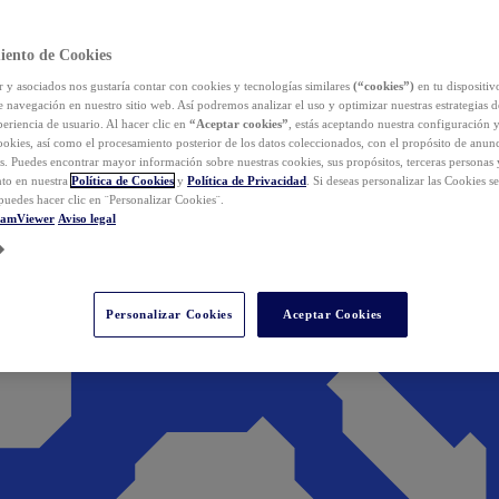
iento de Cookies
y asociados nos gustaría contar con cookies y tecnologías similares
(“cookies”)
en tu dispositiv
e navegación en nuestro sitio web. Así podremos analizar el uso y optimizar nuestras estrategias 
eriencia de usuario. Al hacer clic en
“Aceptar cookies”
, estás aceptando nuestra configuración 
cookies, así como el procesamiento posterior de los datos coleccionados, con el propósito de anun
s. Puedes encontrar mayor información sobre nuestras cookies, sus propósitos, terceras personas 
to en nuestra
Política de Cookies
y
Política de Privacidad
. Si deseas personalizar las Cookies s
puedes hacer clic en ¨Personalizar Cookies¨.
eamViewer
Aviso legal
Personalizar Cookies
Aceptar Cookies