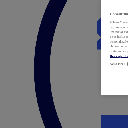
Consentim
A TeamViewer 
experiencia d
una mejor exp
de todas las 
personalizado
almacenamien
preferencias, 
Descargar T
Aviso legal