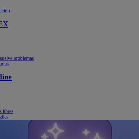
cción
EX
resuelve problemas
arias
line
 libres
giles