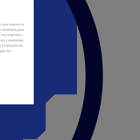
o para mejorar tu
de marketing para
y uso respectivo
cios y marketing
y la duración de
egún tus