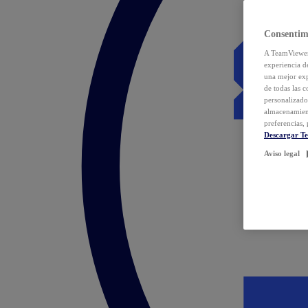
Consentim
A TeamViewer 
experiencia d
una mejor exp
de todas las 
personalizado
almacenamien
preferencias, 
Descargar T
Aviso legal