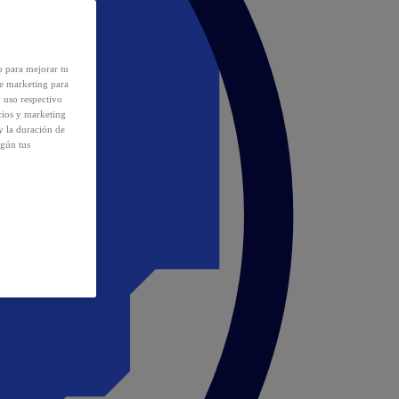
o para mejorar tu
de marketing para
y uso respectivo
cios y marketing
y la duración de
egún tus