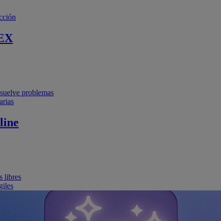
cción
EX
resuelve problemas
arias
line
 libres
giles