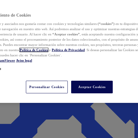
iento de Cookies
y asociados nos gustaría contar con cookies y tecnologías similares
(“cookies”)
en tu dispositiv
e navegación en nuestro sitio web. Así podremos analizar el uso y optimizar nuestras estrategias 
eriencia de usuario. Al hacer clic en
“Aceptar cookies”
, estás aceptando nuestra configuración 
cookies, así como el procesamiento posterior de los datos coleccionados, con el propósito de anun
s. Puedes encontrar mayor información sobre nuestras cookies, sus propósitos, terceras personas 
to en nuestra
Política de Cookies
y
Política de Privacidad
. Si deseas personalizar las Cookies s
puedes hacer clic en ¨Personalizar Cookies¨.
eamViewer
Aviso legal
Personalizar Cookies
Aceptar Cookies