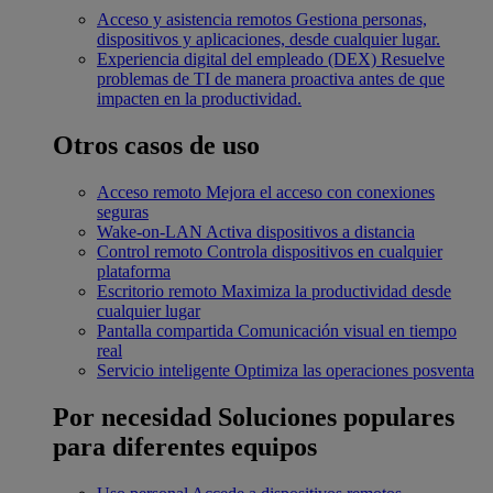
Acceso y asistencia remotos
Gestiona personas,
dispositivos y aplicaciones, desde cualquier lugar.
Experiencia digital del empleado (DEX)
Resuelve
problemas de TI de manera proactiva antes de que
impacten en la productividad.
Otros casos de uso
Acceso remoto
Mejora el acceso con conexiones
seguras
Wake-on-LAN
Activa dispositivos a distancia
Control remoto
Controla dispositivos en cualquier
plataforma
Escritorio remoto
Maximiza la productividad desde
cualquier lugar
Pantalla compartida
Comunicación visual en tiempo
real
Servicio inteligente
Optimiza las operaciones posventa
Por necesidad
Soluciones populares
para diferentes equipos