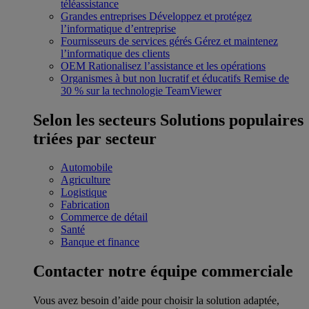
téléassistance
Grandes entreprises
Développez et protégez
l’informatique d’entreprise
Fournisseurs de services gérés
Gérez et maintenez
l’informatique des clients
OEM
Rationalisez l’assistance et les opérations
Organismes à but non lucratif et éducatifs
Remise de
30 % sur la technologie TeamViewer
Selon les secteurs
Solutions populaires
triées par secteur
Automobile
Agriculture
Logistique
Fabrication
Commerce de détail
Santé
Banque et finance
Contacter notre équipe commerciale
Vous avez besoin d’aide pour choisir la solution adaptée,