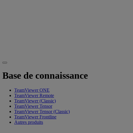
Base de connaissance
TeamViewer ONE
TeamViewer Remote
TeamViewer (Classic)
TeamViewer Tensor
TeamViewer Tensor (Classic)
TeamViewer Frontline
Autres produits