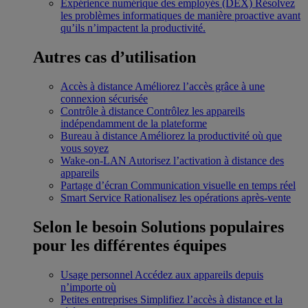
Expérience numérique des employés (DEX)
Résolvez
les problèmes informatiques de manière proactive avant
qu’ils n’impactent la productivité.
Autres cas d’utilisation
Accès à distance
Améliorez l’accès grâce à une
connexion sécurisée
Contrôle à distance
Contrôlez les appareils
indépendamment de la plateforme
Bureau à distance
Améliorez la productivité où que
vous soyez
Wake-on-LAN
Autorisez l’activation à distance des
appareils
Partage d’écran
Communication visuelle en temps réel
Smart Service
Rationalisez les opérations après-vente
Selon le besoin
Solutions populaires
pour les différentes équipes
Usage personnel
Accédez aux appareils depuis
n’importe où
Petites entreprises
Simplifiez l’accès à distance et la