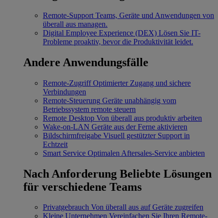
Remote-Support
Teams, Geräte und Anwendungen von
überall aus managen.
Digital Employee Experience (DEX)
Lösen Sie IT-
Probleme proaktiv, bevor die Produktivität leidet.
Andere Anwendungsfälle
Remote-Zugriff
Optimierter Zugang und sichere
Verbindungen
Remote-Steuerung
Geräte unabhängig vom
Betriebssystem remote steuern
Remote Desktop
Von überall aus produktiv arbeiten
Wake-on-LAN
Geräte aus der Ferne aktivieren
Bildschirmfreigabe
Visuell gestützter Support in
Echtzeit
Smart Service
Optimalen Aftersales-Service anbieten
Nach Anforderung
Beliebte Lösungen
für verschiedene Teams
Privatgebrauch
Von überall aus auf Geräte zugreifen
Kleine Unternehmen
Vereinfachen Sie Ihren Remote-