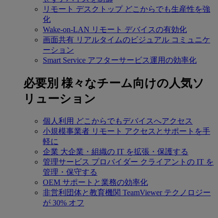
リモート デスクトップ
どこからでも生産性を強
化
Wake-on-LAN
リモート デバイスの有効化
画面共有
リアルタイムのビジュアル コミュニケ
ーション
Smart Service
アフターサービス運用の効率化
必要別
様々なチーム向けの人気ソ
リューション
個人利用
どこからでもデバイスへアクセス
小規模事業者
リモート アクセスとサポートを手
軽に
企業
大企業・組織の IT を拡張・保護する
管理サービス プロバイダー
クライアントの IT を
管理・保守する
OEM
サポートと業務の効率化
非営利団体と教育機関
TeamViewer テクノロジー
が 30% オフ