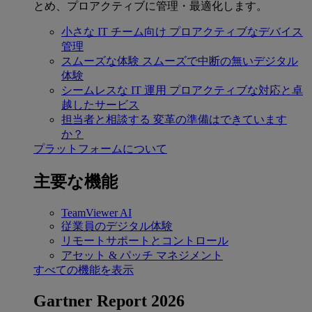
とめ、プロアクティブに管理・最適化します。
小さな IT チーム向け
プロアクティブなデバイス
管理
スムーズな体験
スムーズで中断の無いデジタル
体験
シームレスな IT 運用
プロアクティブな対応と卓
越したサービス
担当者と相談する
変革の準備はできています
か？
プラットフォームについて
主要な機能
TeamViewer AI
従業員のデジタル体験
リモートサポートとコントロール
アセット & パッチ マネジメント
すべての機能を表示
Gartner Report 2026