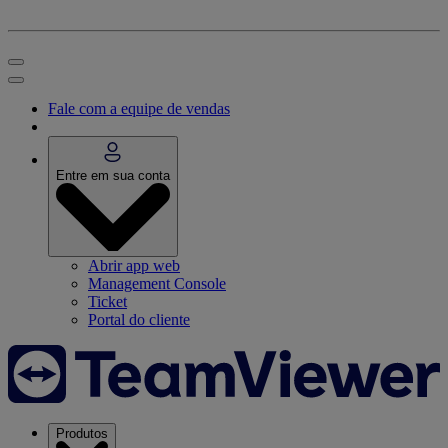
Fale com a equipe de vendas
Entre em sua conta
Abrir app web
Management Console
Ticket
Portal do cliente
Produtos