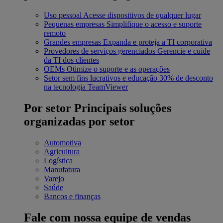
Uso pessoal
Acesse dispositivos de qualquer lugar
Pequenas empresas
Simplifique o acesso e suporte
remoto
Grandes empresas
Expanda e proteja a TI corporativa
Provedores de serviços gerenciados
Gerencie e cuide
da TI dos clientes
OEMs
Otimize o suporte e as operações
Setor sem fins lucrativos e educação
30% de desconto
na tecnologia TeamViewer
Por setor
Principais soluções
organizadas por setor
Automotiva
Agricultura
Logística
Manufatura
Varejo
Saúde
Bancos e finanças
Fale com nossa equipe de vendas