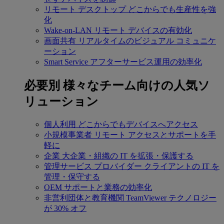
リモート デスクトップ
どこからでも生産性を強
化
Wake-on-LAN
リモート デバイスの有効化
画面共有
リアルタイムのビジュアル コミュニケ
ーション
Smart Service
アフターサービス運用の効率化
必要別
様々なチーム向けの人気ソ
リューション
個人利用
どこからでもデバイスへアクセス
小規模事業者
リモート アクセスとサポートを手
軽に
企業
大企業・組織の IT を拡張・保護する
管理サービス プロバイダー
クライアントの IT を
管理・保守する
OEM
サポートと業務の効率化
非営利団体と教育機関
TeamViewer テクノロジー
が 30% オフ