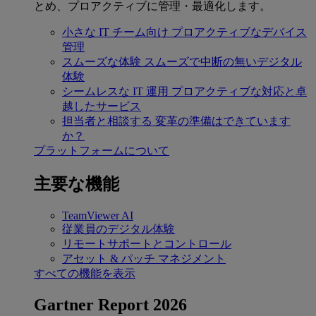
とめ、プロアクティブに管理・最適化します。
小さな IT チーム向け
プロアクティブなデバイス
管理
スムーズな体験
スムーズで中断の無いデジタル
体験
シームレスな IT 運用
プロアクティブな対応と卓
越したサービス
担当者と相談する
変革の準備はできています
か？
プラットフォームについて
主要な機能
TeamViewer AI
従業員のデジタル体験
リモートサポートとコントロール
アセット & パッチ マネジメント
すべての機能を表示
Gartner Report 2026