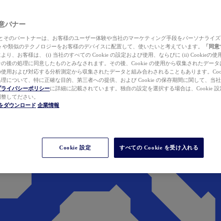
 同意バナー
ewer とそのパートナーは、お客様のユーザー体験や当社のマーケティング手段をパーソナライ
kie や類似のテクノロジーをお客様のデバイスに配置して、使いたいと考えています。
「同意
り、お客様は、 (i) 当社のすべての Cookie の設定および使用、ならびに (ii) Cookie
の後の処理に同意したものとみなされます。その後、Cookie の使用から収集されたデー
使用および対応する分析測定から収集されたデータと組み合わされることもあります。Cook
理について、特に正確な目的、第三者への提供、および Cookie の保存期間に関して、当
プライバシーポリシー
に詳細に記載されています。独自の設定を選択する場合は、Cookie 設定で
調整してださい。
werをダウンロード
企業情報
Cookie 設定
すべての Cookie を受け入れる