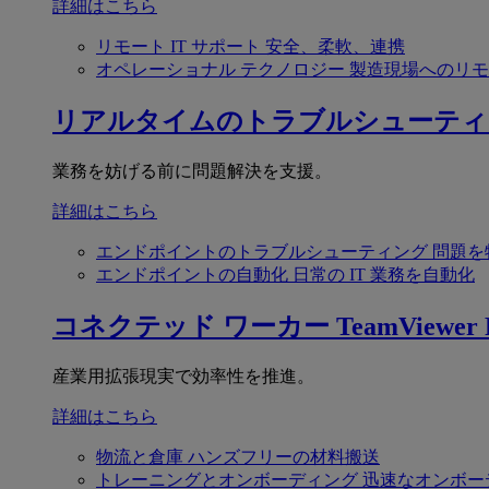
詳細はこちら
リモート IT サポート
安全、柔軟、連携
オペレーショナル テクノロジー
製造現場へのリモ
リアルタイムのトラブルシューティ
業務を妨げる前に問題解決を支援。
詳細はこちら
エンドポイントのトラブルシューティング
問題を
エンドポイントの自動化
日常の IT 業務を自動化
コネクテッド ワーカー
TeamViewer F
産業用拡張現実で効率性を推進。
詳細はこちら
物流と倉庫
ハンズフリーの材料搬送
トレーニングとオンボーディング
迅速なオンボー