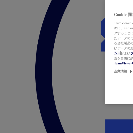
Cookie
TeamVi
めに、Coo
クすることによ
たデータのそ
る当社製品の
びデータの処
シー
および
置を自由に
TeamVie
企業情報