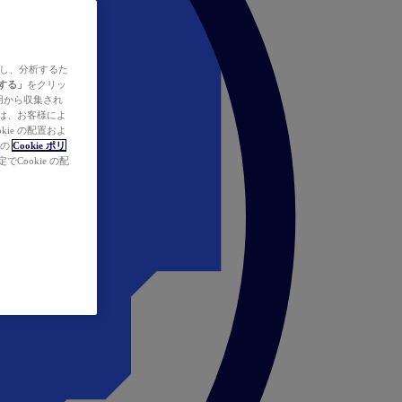
ズし、分析するた
する」
をクリッ
の使用から収集され
タは、お客様によ
ie の配置およ
社の
Cookie ポリ
Cookie の配