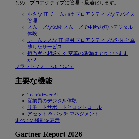
とめ、プロアクティブに管理・最適化します。
小さな IT チーム向け
プロアクティブなデバイス
管理
スムーズな体験
スムーズで中断の無いデジタル
体験
シームレスな IT 運用
プロアクティブな対応と卓
越したサービス
担当者と相談する
変革の準備はできています
か？
プラットフォームについて
主要な機能
TeamViewer AI
従業員のデジタル体験
リモートサポートとコントロール
アセット & パッチ マネジメント
すべての機能を表示
Gartner Report 2026