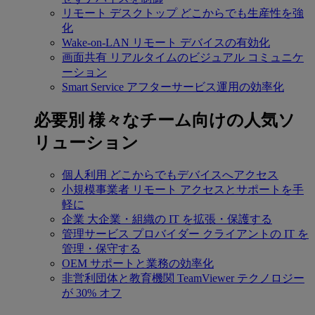
リモート デスクトップ
どこからでも生産性を強
化
Wake-on-LAN
リモート デバイスの有効化
画面共有
リアルタイムのビジュアル コミュニケ
ーション
Smart Service
アフターサービス運用の効率化
必要別
様々なチーム向けの人気ソ
リューション
個人利用
どこからでもデバイスへアクセス
小規模事業者
リモート アクセスとサポートを手
軽に
企業
大企業・組織の IT を拡張・保護する
管理サービス プロバイダー
クライアントの IT を
管理・保守する
OEM
サポートと業務の効率化
非営利団体と教育機関
TeamViewer テクノロジー
が 30% オフ