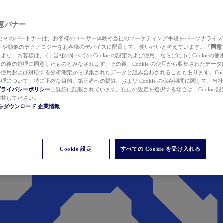
 同意バナー
ewer とそのパートナーは、お客様のユーザー体験や当社のマーケティング手段をパーソナライ
kie や類似のテクノロジーをお客様のデバイスに配置して、使いたいと考えています。
「同意
り、お客様は、 (i) 当社のすべての Cookie の設定および使用、ならびに (ii) Cookie
の後の処理に同意したものとみなされます。その後、Cookie の使用から収集されたデー
使用および対応する分析測定から収集されたデータと組み合わされることもあります。Cook
理について、特に正確な目的、第三者への提供、および Cookie の保存期間に関して、当
プライバシーポリシー
に詳細に記載されています。独自の設定を選択する場合は、Cookie 設定で
調整してださい。
werをダウンロード
企業情報
Cookie 設定
すべての Cookie を受け入れる