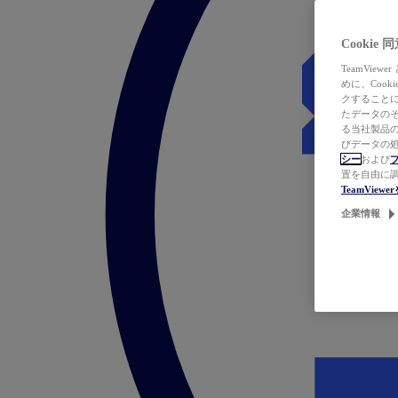
Cookie
TeamVi
めに、Coo
クすることによ
たデータのそ
る当社製品の
びデータの処
シー
および
置を自由に
TeamVie
企業情報