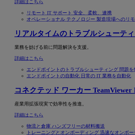
詳細はこちら
リモート IT サポート
安全、柔軟、連携
オペレーショナル テクノロジー
製造現場へのリモ
リアルタイムのトラブルシューティ
業務を妨げる前に問題解決を支援。
詳細はこちら
エンドポイントのトラブルシューティング
問題を
エンドポイントの自動化
日常の IT 業務を自動化
コネクテッド ワーカー
TeamViewer F
産業用拡張現実で効率性を推進。
詳細はこちら
物流と倉庫
ハンズフリーの材料搬送
トレーニングとオンボーディング
迅速なオンボー