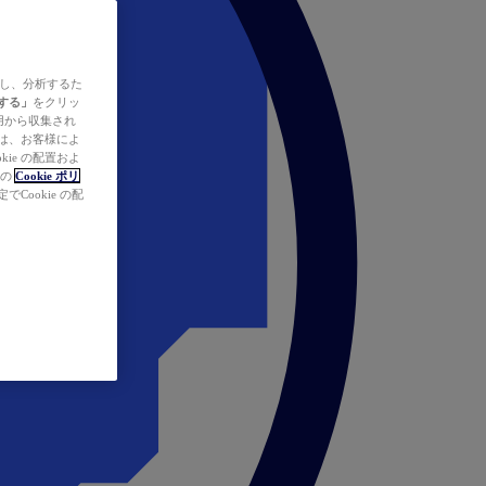
ズし、分析するた
する」
をクリッ
の使用から収集され
タは、お客様によ
ie の配置およ
社の
Cookie ポリ
Cookie の配