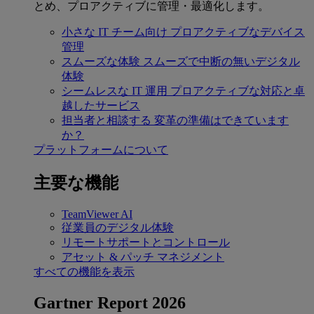
とめ、プロアクティブに管理・最適化します。
小さな IT チーム向け
プロアクティブなデバイス
管理
スムーズな体験
スムーズで中断の無いデジタル
体験
シームレスな IT 運用
プロアクティブな対応と卓
越したサービス
担当者と相談する
変革の準備はできています
か？
プラットフォームについて
主要な機能
TeamViewer AI
従業員のデジタル体験
リモートサポートとコントロール
アセット & パッチ マネジメント
すべての機能を表示
Gartner Report 2026