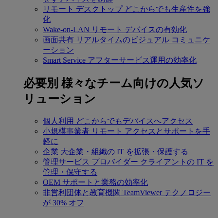
リモート デスクトップ
どこからでも生産性を強
化
Wake-on-LAN
リモート デバイスの有効化
画面共有
リアルタイムのビジュアル コミュニケ
ーション
Smart Service
アフターサービス運用の効率化
必要別
様々なチーム向けの人気ソ
リューション
個人利用
どこからでもデバイスへアクセス
小規模事業者
リモート アクセスとサポートを手
軽に
企業
大企業・組織の IT を拡張・保護する
管理サービス プロバイダー
クライアントの IT を
管理・保守する
OEM
サポートと業務の効率化
非営利団体と教育機関
TeamViewer テクノロジー
が 30% オフ