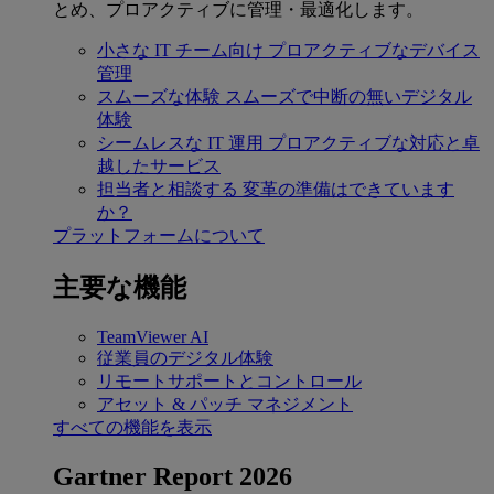
とめ、プロアクティブに管理・最適化します。
小さな IT チーム向け
プロアクティブなデバイス
管理
スムーズな体験
スムーズで中断の無いデジタル
体験
シームレスな IT 運用
プロアクティブな対応と卓
越したサービス
担当者と相談する
変革の準備はできています
か？
プラットフォームについて
主要な機能
TeamViewer AI
従業員のデジタル体験
リモートサポートとコントロール
アセット & パッチ マネジメント
すべての機能を表示
Gartner Report 2026