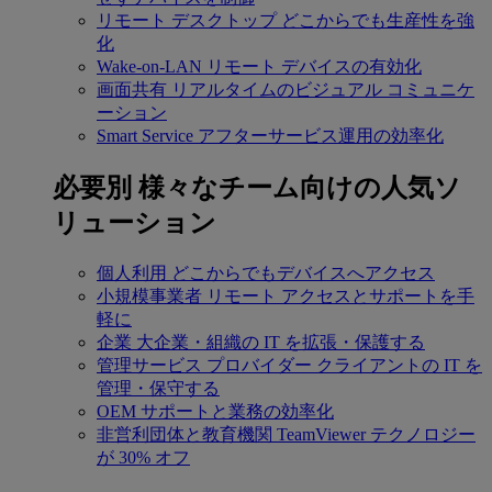
リモート デスクトップ
どこからでも生産性を強
化
Wake-on-LAN
リモート デバイスの有効化
画面共有
リアルタイムのビジュアル コミュニケ
ーション
Smart Service
アフターサービス運用の効率化
必要別
様々なチーム向けの人気ソ
リューション
個人利用
どこからでもデバイスへアクセス
小規模事業者
リモート アクセスとサポートを手
軽に
企業
大企業・組織の IT を拡張・保護する
管理サービス プロバイダー
クライアントの IT を
管理・保守する
OEM
サポートと業務の効率化
非営利団体と教育機関
TeamViewer テクノロジー
が 30% オフ