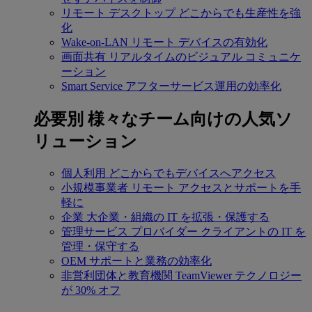
リモート デスクトップ
どこからでも生産性を強
化
Wake-on-LAN
リモート デバイスの有効化
画面共有
リアルタイムのビジュアル コミュニケ
ーション
Smart Service
アフターサービス運用の効率化
必要別
様々なチーム向けの人気ソ
リューション
個人利用
どこからでもデバイスへアクセス
小規模事業者
リモート アクセスとサポートを手
軽に
企業
大企業・組織の IT を拡張・保護する
管理サービス プロバイダー
クライアントの IT を
管理・保守する
OEM
サポートと業務の効率化
非営利団体と教育機関
TeamViewer テクノロジー
が 30% オフ