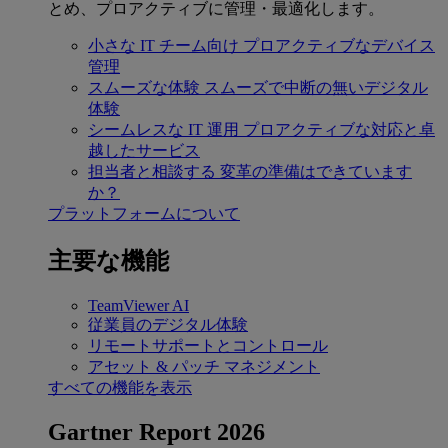
とめ、プロアクティブに管理・最適化します。
小さな IT チーム向け
プロアクティブなデバイス
管理
スムーズな体験
スムーズで中断の無いデジタル
体験
シームレスな IT 運用
プロアクティブな対応と卓
越したサービス
担当者と相談する
変革の準備はできています
か？
プラットフォームについて
主要な機能
TeamViewer AI
従業員のデジタル体験
リモートサポートとコントロール
アセット & パッチ マネジメント
すべての機能を表示
Gartner Report 2026