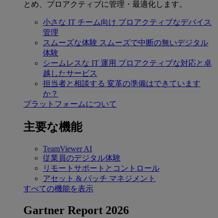
とめ、プロアクティブに管理・最適化します。
小さな IT チーム向け
プロアクティブなデバイス
管理
スムーズな体験
スムーズで中断の無いデジタル
体験
シームレスな IT 運用
プロアクティブな対応と卓
越したサービス
担当者と相談する
変革の準備はできています
か？
プラットフォームについて
主要な機能
TeamViewer AI
従業員のデジタル体験
リモートサポートとコントロール
アセット & パッチ マネジメント
すべての機能を表示
Gartner Report 2026