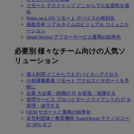
リモート デスクトップ
どこからでも生産性を強
化
Wake-on-LAN
リモート デバイスの有効化
画面共有
リアルタイムのビジュアル コミュニケ
ーション
Smart Service
アフターサービス運用の効率化
必要別
様々なチーム向けの人気ソ
リューション
個人利用
どこからでもデバイスへアクセス
小規模事業者
リモート アクセスとサポートを手
軽に
企業
大企業・組織の IT を拡張・保護する
管理サービス プロバイダー
クライアントの IT を
管理・保守する
OEM
サポートと業務の効率化
非営利団体と教育機関
TeamViewer テクノロジー
が 30% オフ