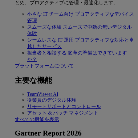
とめ、プロアクティブに管理・最適化します。
小さな IT チーム向け
プロアクティブなデバイス
管理
スムーズな体験
スムーズで中断の無いデジタル
体験
シームレスな IT 運用
プロアクティブな対応と卓
越したサービス
担当者と相談する
変革の準備はできています
か？
プラットフォームについて
主要な機能
TeamViewer AI
従業員のデジタル体験
リモートサポートとコントロール
アセット & パッチ マネジメント
すべての機能を表示
Gartner Report 2026