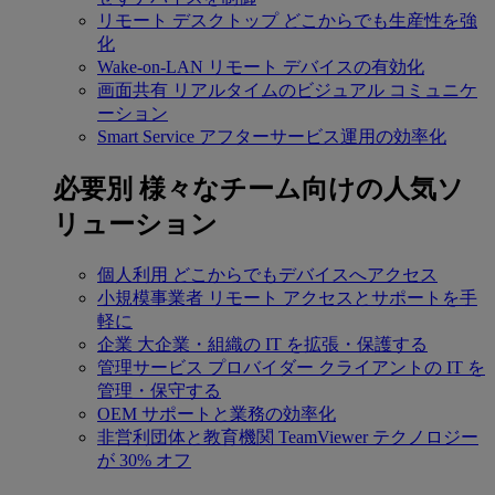
リモート デスクトップ
どこからでも生産性を強
化
Wake-on-LAN
リモート デバイスの有効化
画面共有
リアルタイムのビジュアル コミュニケ
ーション
Smart Service
アフターサービス運用の効率化
必要別
様々なチーム向けの人気ソ
リューション
個人利用
どこからでもデバイスへアクセス
小規模事業者
リモート アクセスとサポートを手
軽に
企業
大企業・組織の IT を拡張・保護する
管理サービス プロバイダー
クライアントの IT を
管理・保守する
OEM
サポートと業務の効率化
非営利団体と教育機関
TeamViewer テクノロジー
が 30% オフ