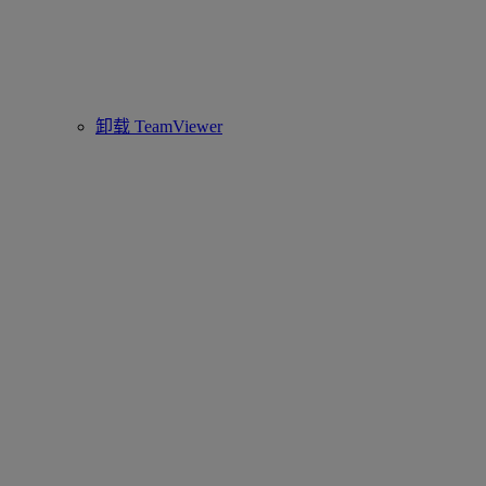
卸载 TeamViewer