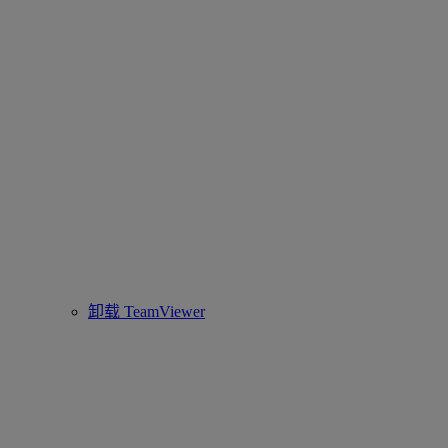
卸载 TeamViewer