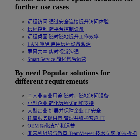
further use cases
远程访问
通过安全连接提升访问体验
远程控制
跨平台控制设备
远程桌面
随时随地提升工作效率
LAN 唤醒
启用远程设备激活
屏幕共享
实时视觉沟通
Smart Service
简化售后运营
By need
Popular solutions for
different requirements
个人非商业用途
随时、随地访问设备
小型企业
简化远程访问和支持
大型企业
扩展并保障企业 IT 安全
托管服务提供商
管理并维护客户 IT
OEM
简化支持和运营
非营利组织与教育
TeamViewer 技术立享 30% 折扣