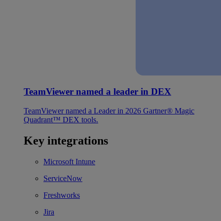
TeamViewer named a leader in DEX
TeamViewer named a Leader in 2026 Gartner® Magic
Quadrant™ DEX tools.
Key integrations
Microsoft Intune
ServiceNow
Freshworks
Jira