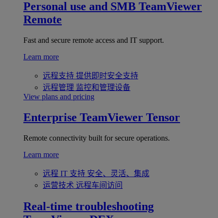
Personal use and SMB
TeamViewer
Remote
Fast and secure remote access and IT support.
Learn more
远程支持
提供即时安全支持
远程管理
监控和管理设备
View plans and pricing
Enterprise
TeamViewer Tensor
Remote connectivity built for secure operations.
Learn more
远程 IT 支持
安全、灵活、集成
运营技术
远程车间访问
Real-time troubleshooting