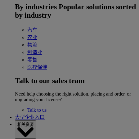
By industries
Popular solutions sorted
by industry
汽车
农业
物流
制造业
零售
医疗保健
Talk to our sales team
Need help choosing the right solution, placing and order, or
upgrading your license?
Talk to us
大型企业入口
相关资源