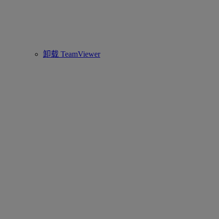
卸载 TeamViewer