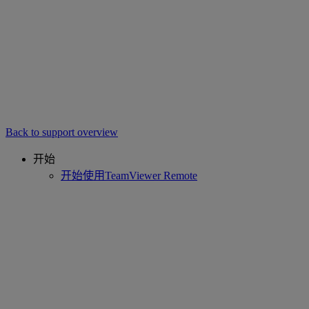
Back to support overview
开始
开始使用TeamViewer Remote