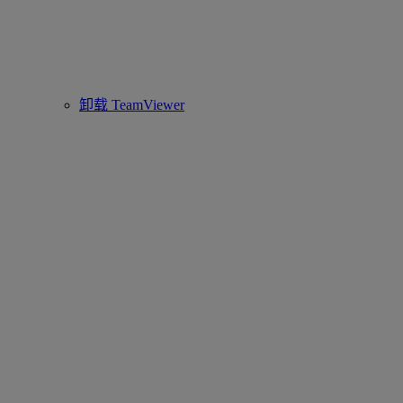
卸载 TeamViewer